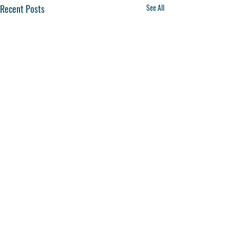
Recent Posts
See All
Comments
0.0 / 5 (0)