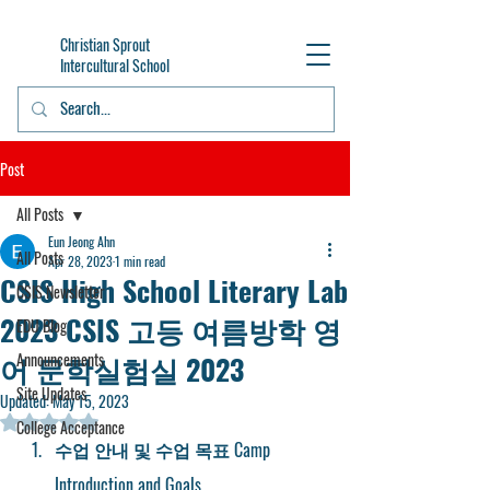
Christian Sprout
Intercultural School
Post
All Posts
Eun Jeong Ahn
All Posts
Apr 28, 2023
1 min read
CSIS High School Literary Lab
CSIS Newsletter
2023 CSIS 고등 여름방학 영
EDU Blog
어 문학실험실 2023
Announcements
Site Updates
Updated:
May 15, 2023
Rated NaN out of 5 stars.
College Acceptance
수업 안내 및 수업 목표 Camp 
Introduction and Goals 