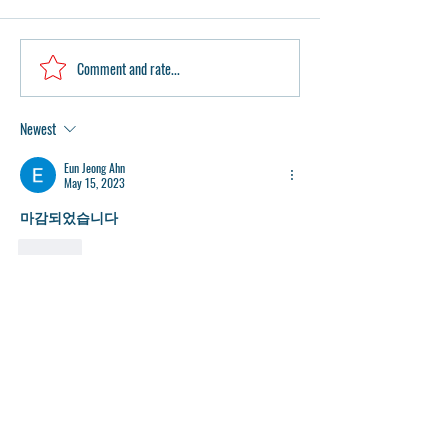
Comment and rate...
2024년 중등 여름 리딩캠
중고등학생들을 
프 공지 2024 Middle School
후 AMC 수학경
Reading Camp
반 모집
Newest
Announcement
Eun Jeong Ahn
May 15, 2023
마감되었습니다
Like
Eun Jeong Ahn
May 08, 2023
Please be informed that we extend the registration 
deadline by May. 11th Thursday. 
11일 목요일까지 등록신청 마감일을 연기합니
다. 서둘러 신청해주세요.  