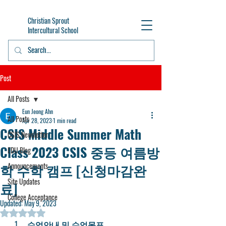
Christian Sprout
Intercultural School
Post
All Posts
Eun Jeong Ahn
All Posts
Apr 28, 2023
1 min read
CSIS Middle Summer Math
CSIS Newsletter
Class 2023 CSIS 중등 여름방
EDU Blog
학 수학 캠프 [신청마감완
Announcements
Site Updates
료]
College Acceptance
Updated:
May 9, 2023
Rated NaN out of 5 stars.
 수업안내 및 수업목표