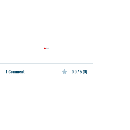
1 Comment
0.0 / 5 (0)
Comment and rate...
2024년 중등 여름 리딩캠
중고등학생들을 
프 공지 2024 Middle School
후 AMC 수학경
Reading Camp
반 모집
Newest
Announcement
Eun Jeong Ahn
May 09, 2023