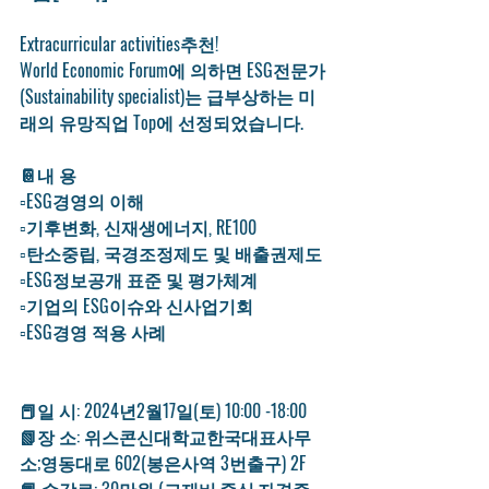
Extracurricular activities추천! 
World Economic Forum에 의하면 ESG전문가
(Sustainability specialist)는 급부상하는 미
래의 유망직업 Top에 선정되었습니다. 
📔내 용
▫ESG경영의 이해 
▫기후변화, 신재생에너지, RE100
▫탄소중립, 국경조정제도 및 배출권제도
▫ESG정보공개 표준 및 평가체계
▫기업의 ESG이슈와 신사업기회
▫ESG경영 적용 사례
📕일 시: 2024년2월17일(토) 10:00 -18:00
📗장 소: 위스콘신대학교한국대표사무
소;영동대로 602(봉은사역 3번출구) 2F