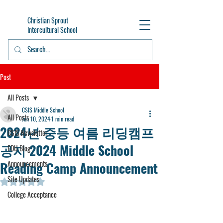
Christian Sprout
Intercultural School
Post
All Posts
CSIS Middle School
All Posts
Jun 10, 2024
1 min read
2024년 중등 여름 리딩캠프
CSIS Newsletter
공지 2024 Middle School
EDU Blog
Reading Camp Announcement
Announcements
Site Updates
Rated NaN out of 5 stars.
College Acceptance