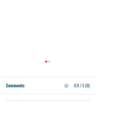
Comments
0.0 / 5 (0)
Comment and rate...
중고등학생들을 위한 방과
Spring 2024 Seco
Open Class 20
후 AMC 수학경시대회 준비
중고등 참관수업
반 모집