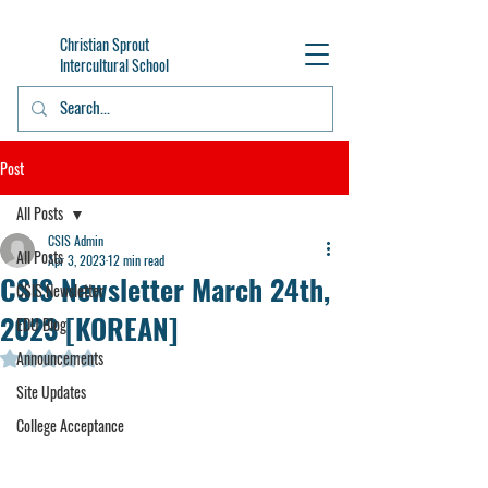
Christian Sprout
Intercultural School
Post
All Posts
CSIS Admin
All Posts
Apr 3, 2023
12 min read
CSIS Newsletter March 24th,
CSIS Newsletter
2023 [KOREAN]
EDU Blog
Announcements
Rated NaN out of 5 stars.
Site Updates
College Acceptance