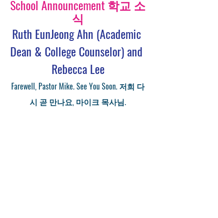
School Announcement 학교 소
식
Ruth EunJeong Ahn (Academic 
Dean & College Counselor) and 
Rebecca Lee
Farewell, Pastor Mike. See You Soon. 저희 다
시 곧 만나요, 마이크 목사님.