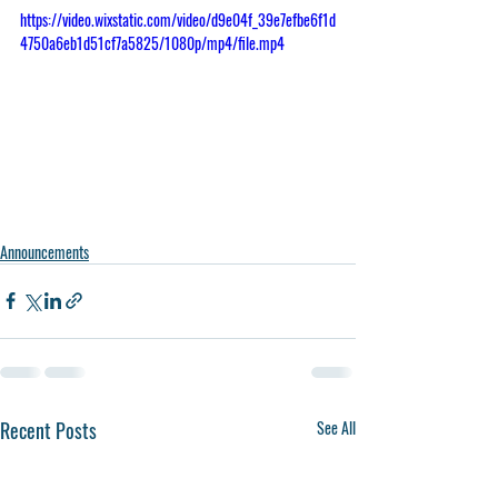
https://video.wixstatic.com/video/d9e04f_39e7efbe6f1d
4750a6eb1d51cf7a5825/1080p/mp4/file.mp4
Announcements
Recent Posts
See All