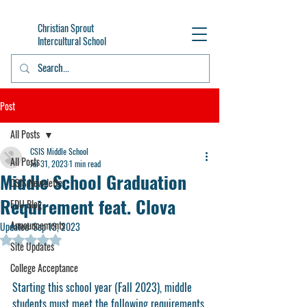
Christian Sprout
Intercultural School
Post
All Posts
CSIS Middle School
All Posts
Jul 31, 2023
1 min read
Middle School Graduation
CSIS Newsletter
Requirement feat. Clova
EDU Blog
Announcements
Updated:
Sep 13, 2023
Rated NaN out of 5 stars.
Site Updates
College Acceptance
Starting this school year (Fall 2023), middle 
students must meet the following requirements 